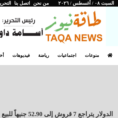
السبت ٠٨ / أغسطس / ٢٠٢٦
من نحن
اتصل بنا
التحري
منوعات
اجتماعيات
رياضة
فيديوهات
أخب
الدولار يتراجع 7 قروش إلى 52.90 جنيهاً للبيع 14 مايو 2026