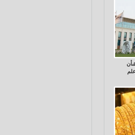
شأن
لم