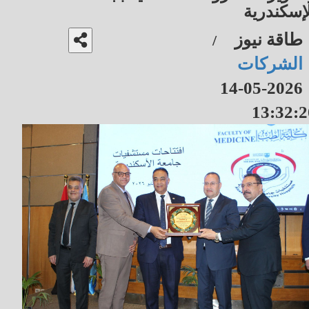
إسكندرية
طاقة نيوز
/
الشركات
2026-05-14
13:32:2