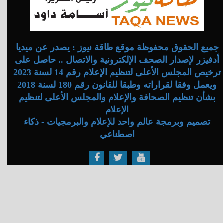
جميع الحقوق محفوظة موقع طاقة نيوز : يصدر عن ميديا
أدفيزر لإصدار الصحف الإلكترونية والاتصال .. حاصل على
ترخيص المجلس الأعلى لتنظيم الإعلام رقم 14 لسنة 2023
ويعمل وفقا لقراراته وطبقا للقانون رقم 180 لسنة 2018
بشأن تنظيم الصحافة والإعلام والمجلس الأعلى لتنظيم
الإعلام
تصميم وبرمجة عالم واحد للإعلام والبرمجيات - ذكاء
اصطناعي