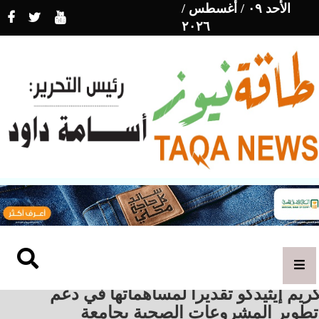
الأحد ٠٩ / أغسطس /
٢٠٢٦
ريم إيثيدكو تقديراً لمساهماتها في دعم
تطوير المشروعات الصحية بجامعة