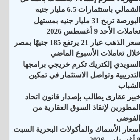
لشمالي باستثمارات 6.5 مليار جنيه
البورصة تربح 31 مليار جنيه بمستهل
عاملات الأحد 9 أغسطس 2026
سعر الذهب عيار 21 يرتفع 185 جنيهًا بمصر
لال تعاملات الأسبوع الماضي
لسويدي إلكتريك تكرم خريجي برامجها
لتدريبية وتواصل الاستثمار في تمكين
لشباب
بير عقارى يطالب بإصدار قانون اتحاد
لمطورين لإنقاذ السوق العقارية من
لفوضى
سعار الأسماك والمأكولات البحرية السبت
أغسطس 2026