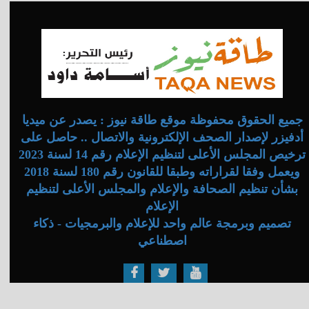
جميع الحقوق محفوظة موقع طاقة نيوز : يصدر عن ميديا
أدفيزر لإصدار الصحف الإلكترونية والاتصال .. حاصل على
ترخيص المجلس الأعلى لتنظيم الإعلام رقم 14 لسنة 2023
ويعمل وفقا لقراراته وطبقا للقانون رقم 180 لسنة 2018
بشأن تنظيم الصحافة والإعلام والمجلس الأعلى لتنظيم
الإعلام
تصميم وبرمجة عالم واحد للإعلام والبرمجيات - ذكاء
اصطناعي