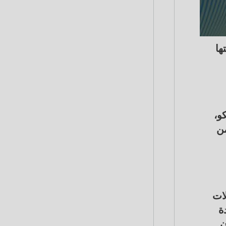
ها
و،
من
لات
ة
ن