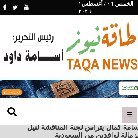
الخميس ٠٦ / أغسطس /
٢٠٢٦
امة كمال يترأس لجنة المناقشة لنيل
زمالة لوافدين من السعودية