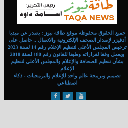
جميع الحقوق محفوظة موقع طاقة نيوز : يصدر عن ميديا
أدفيزر لإصدار الصحف الإلكترونية والاتصال .. حاصل على
ترخيص المجلس الأعلى لتنظيم الإعلام رقم 14 لسنة 2023
ويعمل وفقا لقراراته وطبقا للقانون رقم 180 لسنة 2018
بشأن تنظيم الصحافة والإعلام والمجلس الأعلى لتنظيم
الإعلام
تصميم وبرمجة عالم واحد للإعلام والبرمجيات - ذكاء
اصطناعي