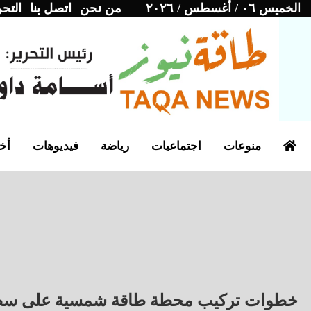
الخميس ٠٦ / أغسطس / ٢٠٢٦
من نحن
اتصل بنا
التحر
منوعات
اجتماعيات
رياضة
فيديوهات
أخب
خطوات تركيب محطة طاقة شمسية على سط