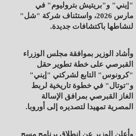
"إيني" و"بريتيش بتروليوم" في
مارس 2026، واستئناف شركة "شل"
لنشاطها باكتشافات جديدة.
وأشاد الوزير بموافقة مجلس الوزراء
القبرصي على خطة تطوير حقل
"كرونوس" التابع لشركتي "إيني"
و"توتال" في خطوة تاريخية لربط
الغاز القبرصي بمرافق الإسالة
المصرية تمهيدا لتصديره إلى أوروبا.
وأعلن الوزير عن انطلاق برنامج مسح