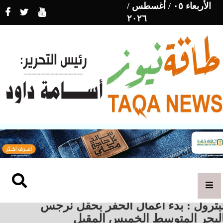
الأربعاء ٠٥ / أغسطس /
٢٠٢٦
بترول : بدء أعمال الحفر بحقل نرجس
البحر المتوسط الخميس المقبل