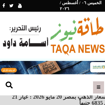
الخميس ٠٦ / أغسطس /
٢٠٢٦
أسعار الذهب بمصر 20 مايو 2026 : عيار 21
جنيهاً