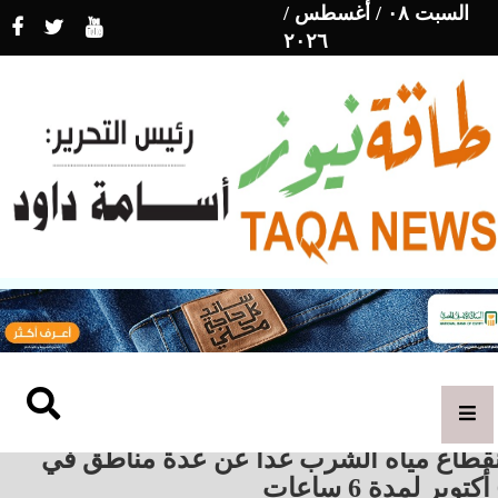
السبت ٠٨ / أغسطس /
٢٠٢٦
نقطاع مياه الشرب غدا عن عدة مناطق في
ات