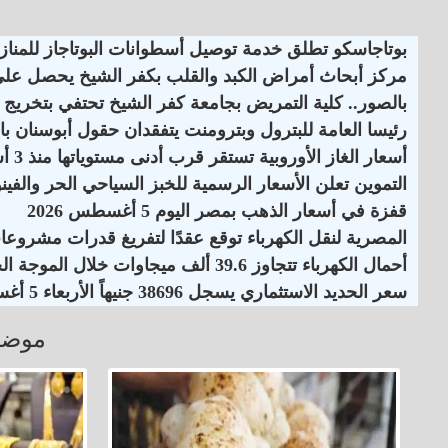
بوتاجاسكو تطلق خدمة توصيل أسطوانات البوتاجاز للمنازل
مركز أبحاث أمراض الكبد والقلب بكفر الشيخ يحصل على اعت
بالصور.. كلية التمريض بجامعة كفر الشيخ تحتفي بتخريج ا
رئيسا العامة للبترول وبترومنت يتفقدان حقول أبوسنان با
أسعار الغاز الأوروبية تستقر قرب أدنى مستوياتها منذ 3 أسابيع
التموين تعلن الأسعار الرسمية للخبز السياحي الحر والفينو
قفزة في أسعار الذهب بمصر اليوم 5 أغسطس 2026
المصرية لنقل الكهرباء توقع عقدًا لتفريغ قدرات مشروع
أحمال الكهرباء تتجاوز 39.6 ألف ميجاوات خلال الموجة الحارة
سعر الحديد الاستثماري يسجل 38696 جنيهاً الأربعاء 5 أغسطس 2026
موضو