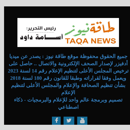
جميع الحقوق محفوظة موقع طاقة نيوز : يصدر عن ميديا
أدفيزر لإصدار الصحف الإلكترونية والاتصال .. حاصل على
ترخيص المجلس الأعلى لتنظيم الإعلام رقم 14 لسنة 2023
ويعمل وفقا لقراراته وطبقا للقانون رقم 180 لسنة 2018
بشأن تنظيم الصحافة والإعلام والمجلس الأعلى لتنظيم
الإعلام
تصميم وبرمجة عالم واحد للإعلام والبرمجيات - ذكاء
اصطناعي