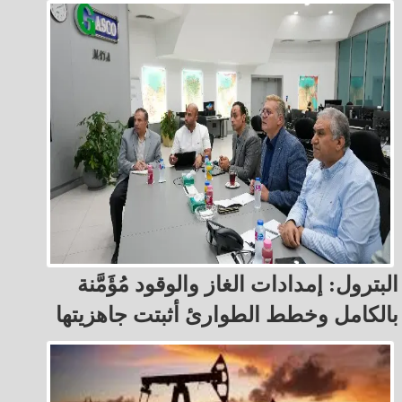
البترول: إمدادات الغاز والوقود مُؤَمَّنة
بالكامل وخطط الطوارئ أثبتت جاهزيتها