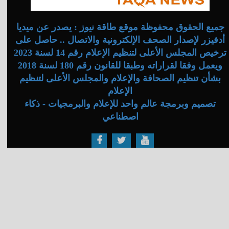
جميع الحقوق محفوظة موقع طاقة نيوز : يصدر عن ميديا
أدفيزر لإصدار الصحف الإلكترونية والاتصال .. حاصل على
ترخيص المجلس الأعلى لتنظيم الإعلام رقم 14 لسنة 2023
ويعمل وفقا لقراراته وطبقا للقانون رقم 180 لسنة 2018
بشأن تنظيم الصحافة والإعلام والمجلس الأعلى لتنظيم
الإعلام
تصميم وبرمجة عالم واحد للإعلام والبرمجيات - ذكاء
اصطناعي