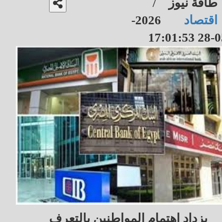
طاقة نيوز
/
اقتصاد
2026-
05-28 17
يزداد اهتمام المواطنين بالتعرف 