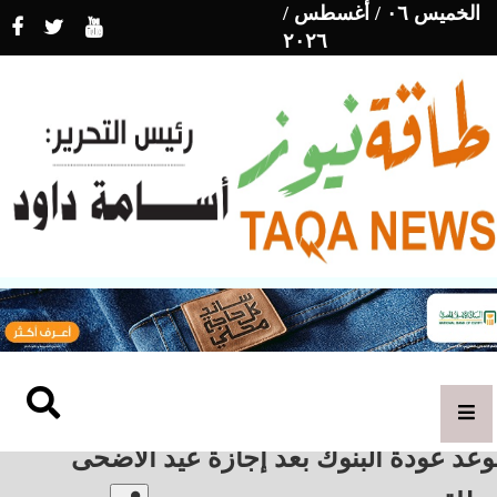
الخميس ٠٦ / أغسطس /
٢٠٢٦
عد عودة البنوك بعد إجازة عيد الأضحى