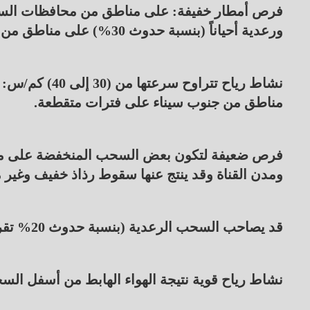
​فرص أمطار خفيفة: على مناطق من محافظات السو
ورعدية أحياناً (بنسبة حدوث 30%) على مناطق من (السلوم – مطروح – سيوة) على فترات متقطعة.
​نشاط رياح تترا
مناطق من جنوب سيناء على فترات متقطعة.
​فرص ضعيفة لتكون بعض السحب المنخفضة على منا
ومدن القناة وقد ينتج عنها سقوط رذاذ خفيف وغير
​قد يصاحب السحب الرعدية (بنسبة حدوث 20% تقريباً):
​نشاط رياح قوية نتيجة الهواء الهابط من أسفل ا