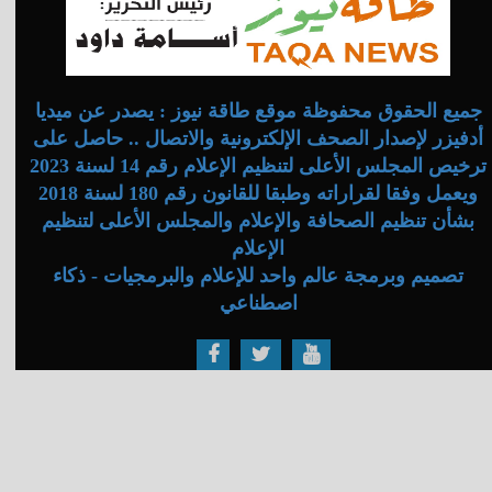
جميع الحقوق محفوظة موقع طاقة نيوز : يصدر عن ميديا
أدفيزر لإصدار الصحف الإلكترونية والاتصال .. حاصل على
ترخيص المجلس الأعلى لتنظيم الإعلام رقم 14 لسنة 2023
ويعمل وفقا لقراراته وطبقا للقانون رقم 180 لسنة 2018
بشأن تنظيم الصحافة والإعلام والمجلس الأعلى لتنظيم
الإعلام
تصميم وبرمجة عالم واحد للإعلام والبرمجيات - ذكاء
اصطناعي