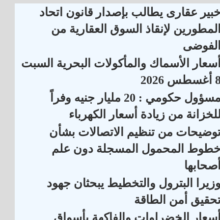
بير عقارى يطالب بإصدار قانون اتحاد
لمطورين لإنقاذ السوق العقارية من
لفوضى
سعار الأسماك والمأكولات البحرية السبت
أغسطس 2026
مسؤول حكومي : 20 مليار جنيه وفراً
لخزانة من زيادة أسعار الكهرباء
وضيحات من تنظيم الاتصالات بشأن
طوط المحمول المسجلة دون علم
صحابها
زيرا البترول والتخطيط يبحثان جهود
حقيق أمن الطاقة
سعار الخضراوات والفاكهة بأسواق