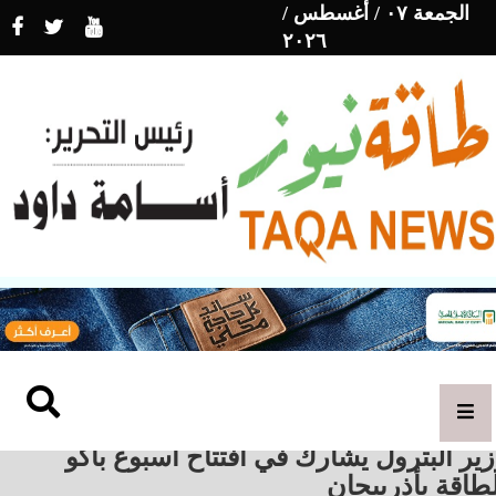
الجمعة ٠٧ / أغسطس /
٢٠٢٦
ير البترول يشارك في افتتاح أسبوع باكو
طاقة بأذربيجان