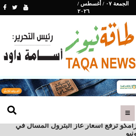
الجمعة ٠٧ / أغسطس /
٢٠٢٦
امكو ترفع أسعار غاز البترول المسال في
نيو