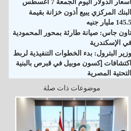
سعار الدولار اليوم الجمعة 7 أغسطس
لبنك المركزي يبيع أذون خزانة بقيمة
145. مليار جنيه
اون جاس: صيانة طارئة بمحور المحمودية
ي الإسكندرية
زير البترول: بدء الخطوات التنفيذية لربط
كتشافات إكسون موبيل في قبرص بالبنية
لتحتية المصرية
موضوعات ذات صلة