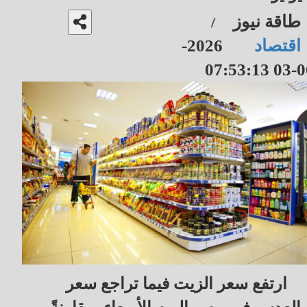
طاقة نيوز
/
اقتصاد
2026-
06-03 07
ارتفع سعر الزيت فيما تراجع سعر