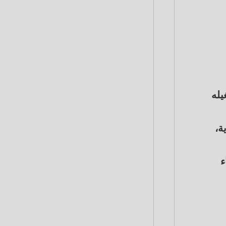
يله
ة،
ء