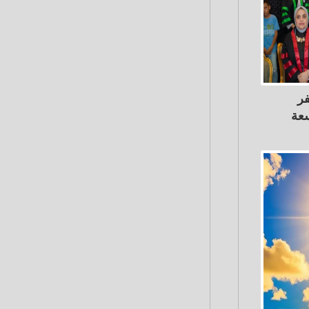
فر
سعة