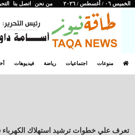
الخميس ٠٦ / أغسطس / ٢٠٢٦
من نحن
اتصل بنا
التحر
منوعات
اجتماعيات
رياضة
فيديوهات
أخب
تعرف علي خطوات ترشيد استهلاك الكهرباء 