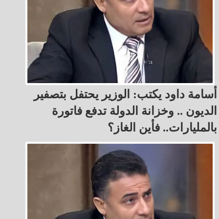
أسامة داود يكتب: الوزير يحتفل بتصفير
الديون .. وخزانة الدولة تدفع فاتورة
بالمليارات.. فأين الغاز؟