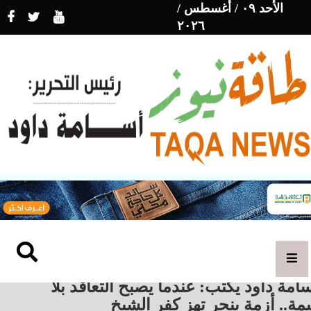
الأحد ٠٩ / أغسطس /
٢٠٢٦
امة داود يكتب: عندما يصبح التعاقد بلا
مة.. أزمة بنجر تهز كفر الشيخ