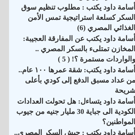
سامة داود يكتب : مطلوب تنظيم سوق
لسكر كسلعة استراتيجية تمس الأمن
لغذائي المصري (6)
سامة داود يكتب عن المفارقة العجيبة:
لمخازن تمتلىء بالسكر المصري ..
الواردات مستمرة ؟! ( 5 )
أسامة داود يكتب: شقة عمرها ١٠٠ عام..
ن عداد مسبق الدفع إلى كودي بأعلى
ريحة
سامة داود يتساءل: هل تحولت العدادات
الكودية الى جباية 30 مليار جنيه من جيوب
لمواطنين؟
سامة داود يكتب : جيش السكر المصري..