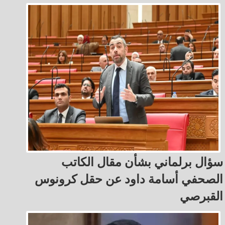
سؤال برلماني بشأن مقال الكاتب
الصحفي أسامة داود عن حقل كرونوس
القبرصي