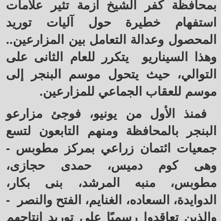
بمحافظة كفر الشيخ أزمة تثير علامات
استفهام خطيرة حول آليات توريد
المحصول وعدالة التعامل بين المزارعين..
وهذا السيناريو يتكرر للعام الثانى على
التوالي، حيث يتحول موسم البنجر إلى
موسم للعقاب الجماعي للمزارعين.
فمنذ الأول من يونيو، فوجئ مزارعو
البنجر بالمحافظة ومنهم التابعون لتسع
جمعيات ائتمان زراعي بمركز مطوبس -
وهى كوم دميس، حمدى حجازى،
مطوبس، منبه المرشد، بنى بكار،
الدوايدة، السعاده، الغنايم، الفتح والنصر -
والذين تعاقدوا رسميًا على توريد إنتاجهم