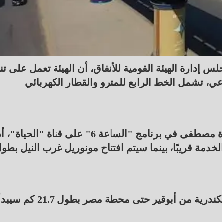
إدارة الهيئة القومية للأنفاق، أن الهيئة تعمل على تن
، تشمل الخط الرابع للمترو والقطار الكهربائي
وأضاف جويلي خلال مداخلة هاتفية مع الإعلامية عزة مصطفى في برنامج "الساعة 6" على قناة "الحيا
دمة قريبًا، بينما سيتم افتتاح مونوريل غرب النيل بطو
وأشار رئيس هيئة الأنفاق إلى أن مشروع مترو الإسكندرية من أبوقير حتى محطة مصر بطول 21.7 كم 