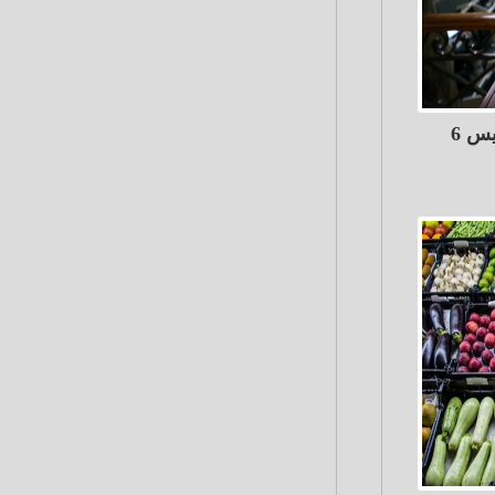
البورصة تربح 11 مليار جنيه الخميس 6