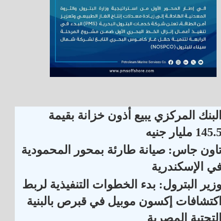
لبنك المركزي يبيع أذون خزانة بقيمة
145. مليار جنيه
اون جاس: صيانة طارئة بمحور المحمودية
ي الإسكندرية
زير البترول: بدء الخطوات التنفيذية لربط
كتشافات إكسون موبيل في قبرص بالبنية
لتحتية المصرية