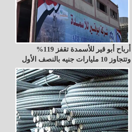
أرباح أبو قير للأسمدة تقفز 119%
وتتجاوز 10 مليارات جنيه بالنصف الأول