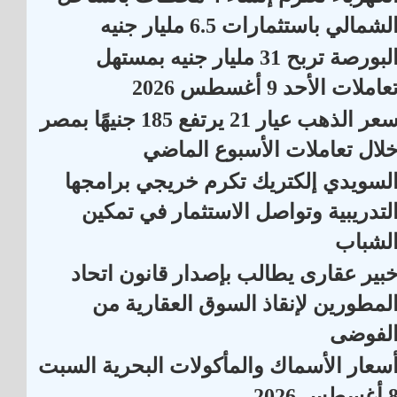
لشمالي باستثمارات 6.5 مليار جنيه
البورصة تربح 31 مليار جنيه بمستهل
عاملات الأحد 9 أغسطس 2026
سعر الذهب عيار 21 يرتفع 185 جنيهًا بمصر
لال تعاملات الأسبوع الماضي
لسويدي إلكتريك تكرم خريجي برامجها
لتدريبية وتواصل الاستثمار في تمكين
لشباب
بير عقارى يطالب بإصدار قانون اتحاد
لمطورين لإنقاذ السوق العقارية من
لفوضى
سعار الأسماك والمأكولات البحرية السبت
أغسطس 2026