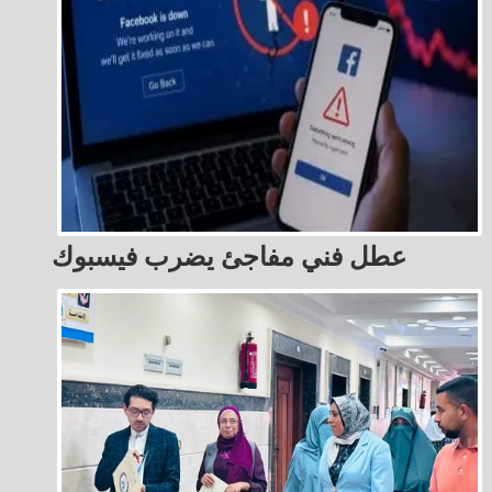
عطل فني مفاجئ يضرب فيسبوك