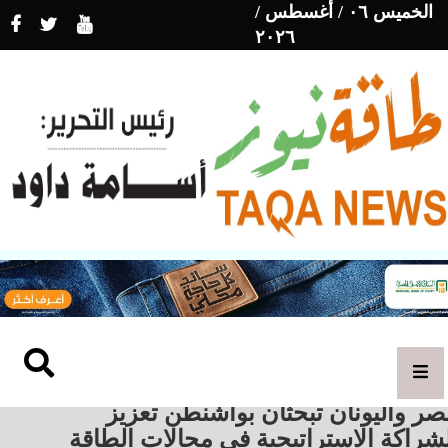
الخميس ٠٦ / أغسطس /
٢٠٢٦
ر واليونان تبحثان بواشنطن تعزيز
شراكة الاستراتيجية في مجالات الطاقة