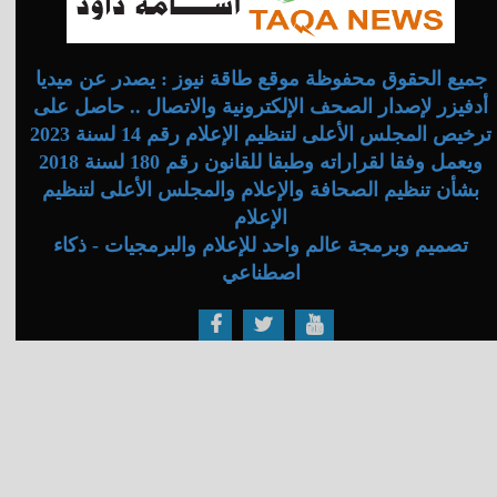
جميع الحقوق محفوظة موقع طاقة نيوز : يصدر عن ميديا
أدفيزر لإصدار الصحف الإلكترونية والاتصال .. حاصل على
ترخيص المجلس الأعلى لتنظيم الإعلام رقم 14 لسنة 2023
ويعمل وفقا لقراراته وطبقا للقانون رقم 180 لسنة 2018
بشأن تنظيم الصحافة والإعلام والمجلس الأعلى لتنظيم
الإعلام
تصميم وبرمجة عالم واحد للإعلام والبرمجيات - ذكاء
اصطناعي