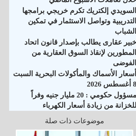
لسويدي إلكتريك تكرم خريجي برامجها
لتدريبية وتواصل الاستثمار في تمكين
لشباب
بير عقارى يطالب بإصدار قانون اتحاد
لمطورين لإنقاذ السوق العقارية من
لفوضى
سعار الأسماك والمأكولات البحرية السبت
أغسطس 2026
مسؤول حكومي : 20 مليار جنيه وفراً
لخزانة من زيادة أسعار الكهرباء
موضوعات ذات صلة