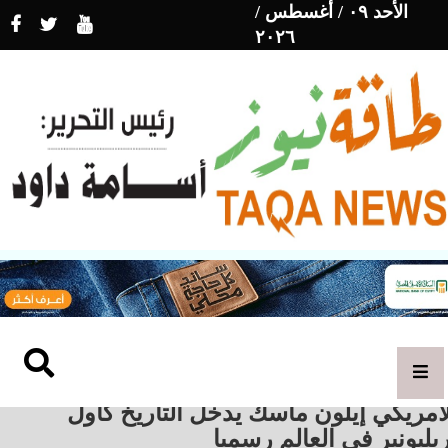
الأحد ٠٩ / أغسطس /
٢٠٢٦
أمريكي إيلون ماسك يدخل التاريخ كأول
يليونير في العالم رسميا