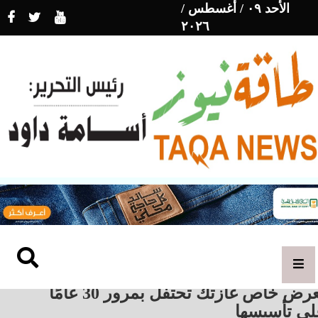
الأحد ٠٩ / أغسطس /
٢٠٢٦
بعرض خاص غازتك تحتفل بمرور 30 عامًا
لى تأسيسها