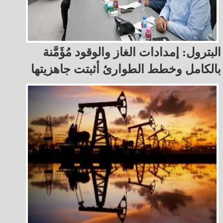
البترول: إمدادات الغاز والوقود مُؤَمَّنة
بالكامل وخطط الطوارئ أثبتت جاهزيتها