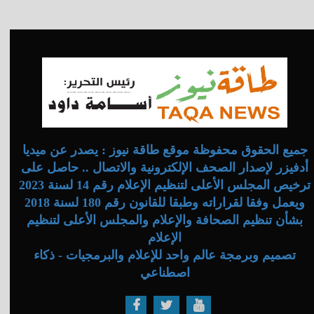
جميع الحقوق محفوظة موقع طاقة نيوز : يصدر عن ميديا
أدفيزر لإصدار الصحف الإلكترونية والاتصال .. حاصل على
ترخيص المجلس الأعلى لتنظيم الإعلام رقم 14 لسنة 2023
ويعمل وفقا لقراراته وطبقا للقانون رقم 180 لسنة 2018
بشأن تنظيم الصحافة والإعلام والمجلس الأعلى لتنظيم
الإعلام
تصميم وبرمجة عالم واحد للإعلام والبرمجيات - ذكاء
اصطناعي