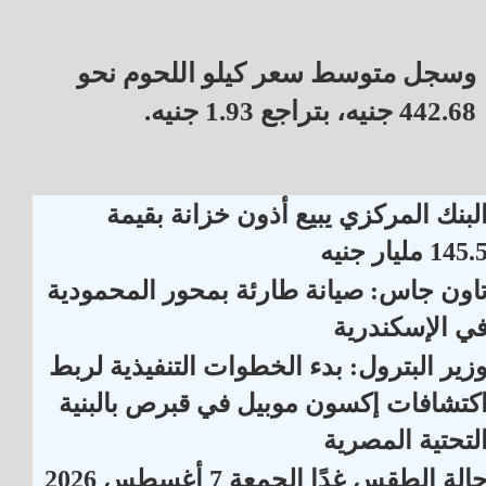
وسجل متوسط سعر كيلو اللحوم نحو
442.68 جنيه، بتراجع 1.93 جنيه.
لبنك المركزي يبيع أذون خزانة بقيمة
145. مليار جنيه
اون جاس: صيانة طارئة بمحور المحمودية
ي الإسكندرية
زير البترول: بدء الخطوات التنفيذية لربط
كتشافات إكسون موبيل في قبرص بالبنية
لتحتية المصرية
الة الطقس غدًا الجمعة 7 أغسطس 2026