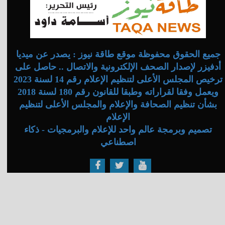
جميع الحقوق محفوظة موقع طاقة نيوز : يصدر عن ميديا
أدفيزر لإصدار الصحف الإلكترونية والاتصال .. حاصل على
ترخيص المجلس الأعلى لتنظيم الإعلام رقم 14 لسنة 2023
ويعمل وفقا لقراراته وطبقا للقانون رقم 180 لسنة 2018
بشأن تنظيم الصحافة والإعلام والمجلس الأعلى لتنظيم
الإعلام
تصميم وبرمجة عالم واحد للإعلام والبرمجيات - ذكاء
اصطناعي