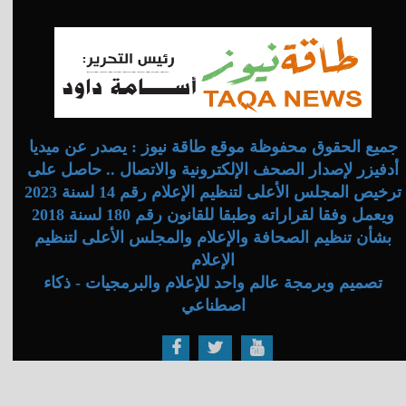
جميع الحقوق محفوظة موقع طاقة نيوز : يصدر عن ميديا
أدفيزر لإصدار الصحف الإلكترونية والاتصال .. حاصل على
ترخيص المجلس الأعلى لتنظيم الإعلام رقم 14 لسنة 2023
ويعمل وفقا لقراراته وطبقا للقانون رقم 180 لسنة 2018
بشأن تنظيم الصحافة والإعلام والمجلس الأعلى لتنظيم
الإعلام
تصميم وبرمجة عالم واحد للإعلام والبرمجيات - ذكاء
اصطناعي