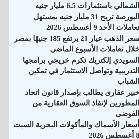
لشمالي باستثمارات 6.5 مليار جنيه
البورصة تربح 31 مليار جنيه بمستهل
عاملات الأحد 9 أغسطس 2026
سعر الذهب عيار 21 يرتفع 185 جنيهًا بمصر
لال تعاملات الأسبوع الماضي
لسويدي إلكتريك تكرم خريجي برامجها
لتدريبية وتواصل الاستثمار في تمكين
لشباب
بير عقارى يطالب بإصدار قانون اتحاد
لمطورين لإنقاذ السوق العقارية من
لفوضى
سعار الأسماك والمأكولات البحرية السبت
أغسطس 2026