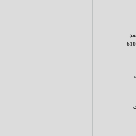
عد
نحو 80 جنيها للجرام خلال تداولات الأربعاء، حيث تراجع عيار 21 إلى قرب مستوى 6100
 21 من أجل
ت