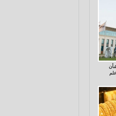
شأن
لم