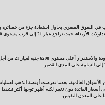
هب في السوق المصري يحاول استعادة جزء من خسائره ب
موجة هبوط قوية أفقدته 
وأشار التقرير إلى أن الأسعار لا تزال بحاجة إلى العودة والاستقرار أعلى مستوى 6200 جنيه لعيار
لا إلى السلبية على المدى القصير.
 الأسواق العالمية، بعدما تعرضت أونصة الذهب لعمليا
 أسعار الفائدة دون تغيير لكنه أظهر توجها أكثر تشددا
با على المعدن النفيس.