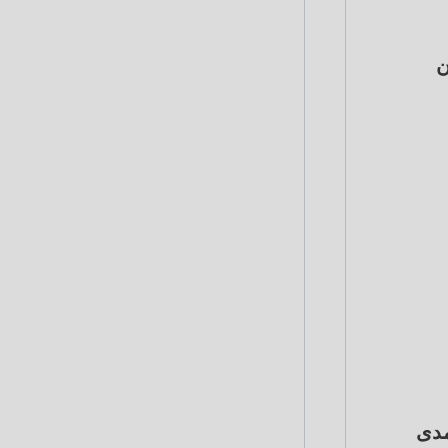
ن
مدى