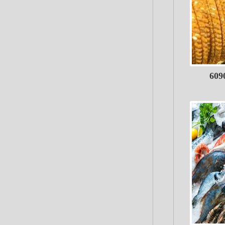
ع سعر الذهب عيار 21 إلى 6090