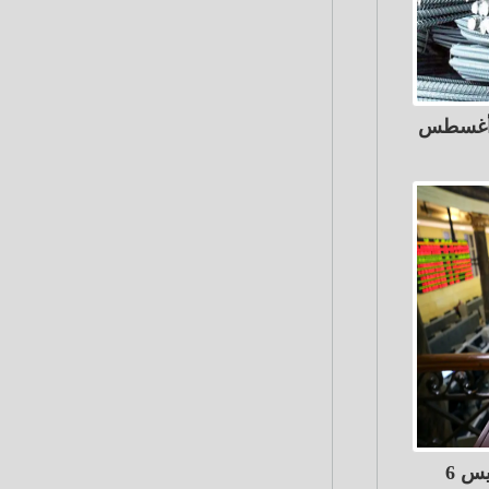
البورصة تربح 11 مليار جنيه الخميس 6