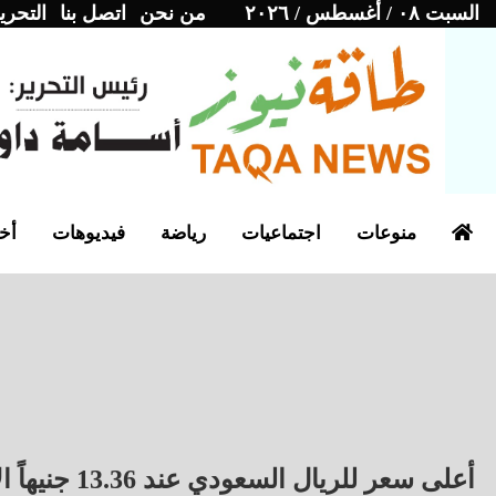
السبت ٠٨ / أغسطس / ٢٠٢٦
من نحن
اتصل بنا
التحري
منوعات
اجتماعيات
رياضة
فيديوهات
أخب
أعلى سعر للريال السعودي عند 13.36 جنيهاً الأحد 21 يونيو 2026