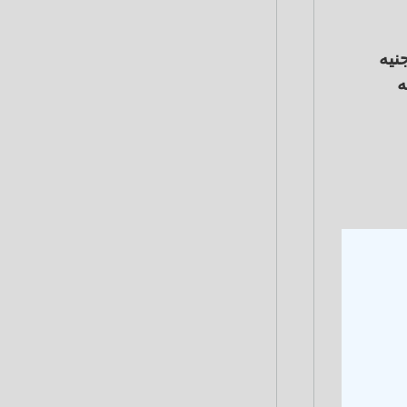
امًا في البنك الأهلي المصري وبنك مصر عند مستوى 13.25 جنيه للشراء و13.32 جنيه
جاء بنك فيصل بنحو 13.22 جنيه