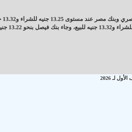
وتطابقت أسعار الصرف تم
للبيع، في حين سجل بنك قناة السويس 13.23 جنيه للشراء و13.32 جنيه للبيع، و