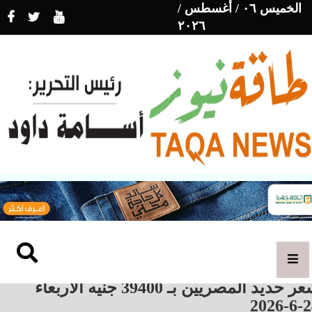
الخميس ٠٦ / أغسطس /
٢٠٢٦
سعر حديد المصريين بـ 39400 جنيه الأربعاء
24-6