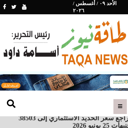
الأحد ٠٩ / أغسطس /
٢٠٢٦
تراجع سعر الحديد الاستثماري إلى 38503
هات 25 يونيو 2026