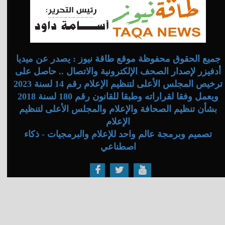
جميع الحقوق محفوظة موقع طاقة نيوز : يصدر عن ميديا
أدفيزر لإصدار الصحف الإلكترونية والاتصال .. حاصل على
ترخيص المجلس الأعلى لتنظيم الإعلام رقم 14 لسنة 2023
ويعمل وفقا لقراراته وطبقا للقانون رقم 180 لسنة 2018
بشأن تنظيم الصحافة والإعلام والمجلس الأعلى لتنظيم
الإعلام
تصميم وبرمجة عالم واحد للإعلام والبرمجيات - ذكاء
اصطناعي