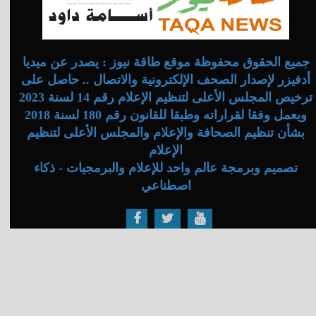
جميع الحقوق محفوظة موقع طاقة نيوز : يصدر عن ميديا
أدفيزر لإصدار الصحف الإلكترونية والاتصال .. حاصل على
ترخيص المجلس الأعلى لتنظيم الإعلام رقم 14 لسنة 2023
ويعمل وفقا لقراراته وطبقا للقانون رقم 180 لسنة 2018
بشأن تنظيم الصحافة والإعلام والمجلس الأعلى لتنظيم
الإعلام
تصميم وبرمجة عالم واحد للإعلام والبرمجيات - ذكاء
اصطناعي