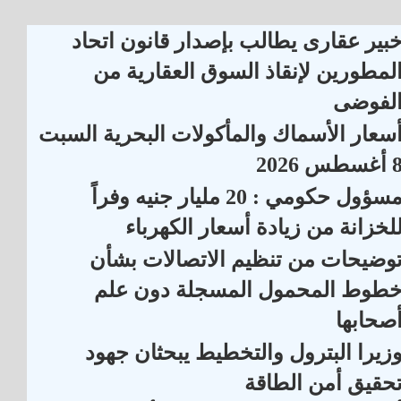
بير عقارى يطالب بإصدار قانون اتحاد
لمطورين لإنقاذ السوق العقارية من
لفوضى
سعار الأسماك والمأكولات البحرية السبت
أغسطس 2026
مسؤول حكومي : 20 مليار جنيه وفراً
لخزانة من زيادة أسعار الكهرباء
وضيحات من تنظيم الاتصالات بشأن
طوط المحمول المسجلة دون علم
صحابها
زيرا البترول والتخطيط يبحثان جهود
حقيق أمن الطاقة