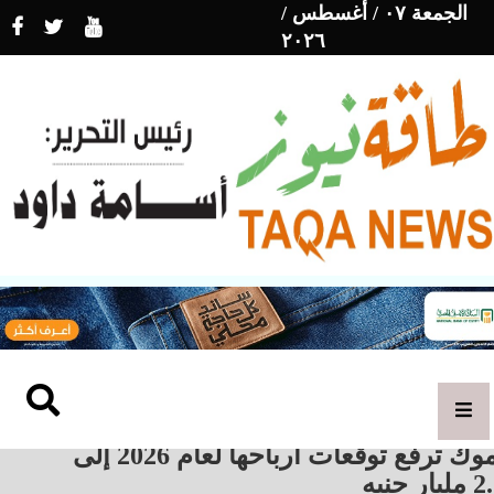
الجمعة ٠٧ / أغسطس /
٢٠٢٦
أموك ترفع توقعات أرباحها لعام 2026 إلى
يار جنيه