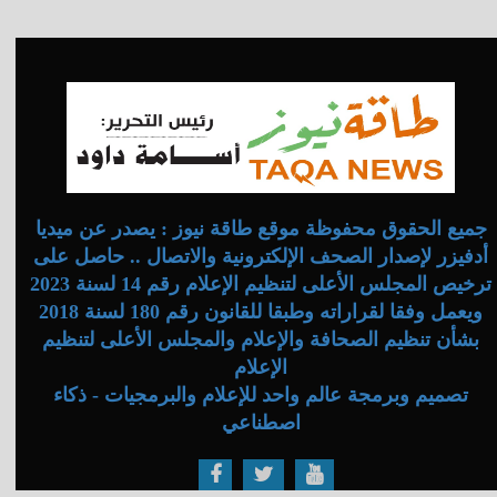
جميع الحقوق محفوظة موقع طاقة نيوز : يصدر عن ميديا
أدفيزر لإصدار الصحف الإلكترونية والاتصال .. حاصل على
ترخيص المجلس الأعلى لتنظيم الإعلام رقم 14 لسنة 2023
ويعمل وفقا لقراراته وطبقا للقانون رقم 180 لسنة 2018
بشأن تنظيم الصحافة والإعلام والمجلس الأعلى لتنظيم
الإعلام
تصميم وبرمجة عالم واحد للإعلام والبرمجيات - ذكاء
اصطناعي