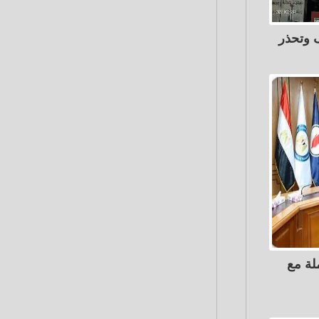
 وتحذر
لة مع