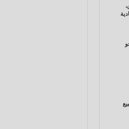
38 جنيه للطن،
ة الاقتصادية
نحو
1،000 جنيه عند البيع