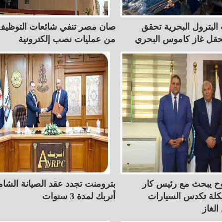
لبترول البحرية تحقق
صان مصر تنفي شائعات التوظيف
ً بحقل غاز كاموس البحري
من عمليات نصب إلكترونية
 يبحث مع رئيس كار
بترومنت تجدد عقد الصيانة الشام
ة تكدس السيارات
أنربك لمدة 3 سنوات
لغاز