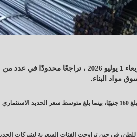
شهدت أسعار الحديد في مصر، اليوم الأربعاء 1 يوليو 2026 ، تراجعًا محدودًا في عدد من
ق مواد البناء.
وسجل سعر طن حديد عز نحو 40.171 جنيهًا بتراجع بلغ 160 جنيهًا، بينما بلغ متوسط سعر الحديد الاستثما
عار مصانع الدرفلة إلى نحو 42.000 جنيه للطن، في حين تراوحت الفئات السعرية لشركات الحدي