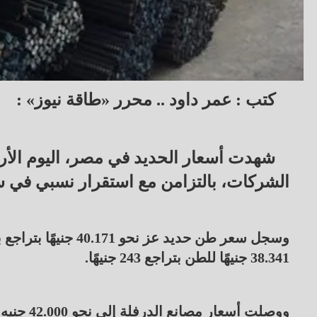
كتب : عمر داود .. محرر «طاقة نيوز» :
الشركات، بالتزامن مع استقرار نسبي في سو
38.341 جنيهًا للطن بتراجع 243 جنيهًا.
ووصلت أس