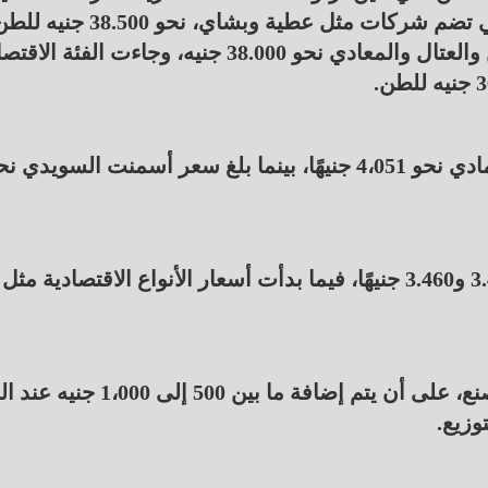
بين مستويات مختلفة؛ حيث سجلت الفئة العليا، التي تضم شركات مثل عطية وبشاي، نحو .500
بينما سجلت الفئة المتوسطة التي تشمل المصريين والعتال والمعادي نحو 38.000 جنيه، وجاءت الفئ
وفي قطاع الأسمنت، سجل سعر طن الأسمنت الرمادي نحو 4،051 جنيهًا، بينما بلغ سعر أسمنت السويدي 
وتراوح سعر طن أسمنت السويس وحلوان بين 3.450 و3.460 جنيهًا، فيما بدأت أسعار الأنواع الاقتصادية مثل
ويُشار إلى أن الأسعار المعلنة هي أسعار أرض المصنع، على أن يتم إضافة ما بين 500 إلى 
وزيع.