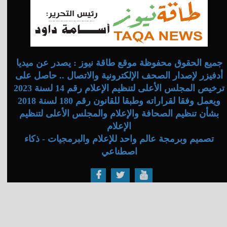
جميع الحقوق محفوظة موقع طاقة نيوز : يصدر عن ميديا
أدفيزر لإصدار الصحف الإلكترونية والاتصال .. حاصل على
ترخيص المجلس الأعلى لتنظيم الإعلام رقم 14 لسنة 2023
ويعمل وفقا لقراراته وطبقا للقانون رقم 180 لسنة 2018
بشأن تنظيم الصحافة والإعلام والمجلس الأعلى لتنظيم
الإعلام
تصميم وبرمجة عالم واحد للإعلام والبرمجيات - ذكاء
اصطناعي