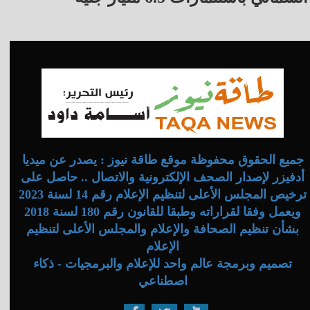
جميع الحقوق محفوظة موقع طاقة نيوز : يصدر عن ميديا
أدفيزر لإصدار الصحف الإلكترونية والاتصال .. حاصل على
ترخيص المجلس الأعلى لتنظيم الإعلام رقم 14 لسنة 2023
ويعمل وفقا لقراراته وطبقا للقانون رقم 180 لسنة 2018
بشأن تنظيم الصحافة والإعلام والمجلس الأعلى لتنظيم
الإعلام
تصميم وبرمجة عالم واحد للإعلام والبرمجيات - ذكاء
اصطناعي