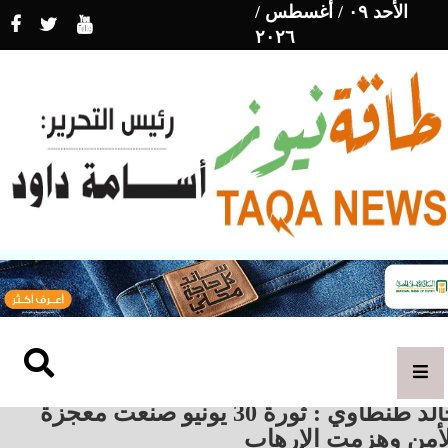
الأحد ٠٩ / أغسطس /
٢٠٢٦
خالد طنطاوي : ثورة 30 يونيو صنعت معجزة
لأمن وهزمت الإرهاب