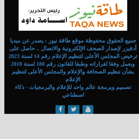
جميع الحقوق محفوظة موقع طاقة نيوز : يصدر عن ميديا
أدفيزر لإصدار الصحف الإلكترونية والاتصال .. حاصل على
ترخيص المجلس الأعلى لتنظيم الإعلام رقم 14 لسنة 2023
ويعمل وفقا لقراراته وطبقا للقانون رقم 180 لسنة 2018
بشأن تنظيم الصحافة والإعلام والمجلس الأعلى لتنظيم
الإعلام
تصميم وبرمجة عالم واحد للإعلام والبرمجيات - ذكاء
اصطناعي