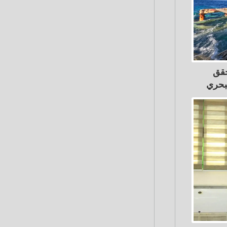
حقق
لبحري