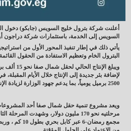
أعلنت شركة بترول خليج السويس (جابكو) دخول الم
السويس إلى الخدمة، باستثمارات شركة دراجون أويل ا
يأتي ذلك في إطار تنفيذ المحور الأول من استراتيجية
البترول الخام وتعظيم الاستفادة من الحقول القائمة
ويبلغ الإنت
لإضافة بئر جديدة إلى الإنتاج خلال الأيام المقبلة، ف
2500 برميل يومياً، بما يدعم جهود الوزارة لزيادة الإنتاج المحلي وتقليل فاتورة الاستيراد.
ويعد مشروع تنمية حقل شمال صفا أحد المشروعات ا
مرحلتيه نحو 170 مليون دولار، وشهدت الم
مجمع رمضان-6 ع
من الاعتماد على الحلول المؤقتة.