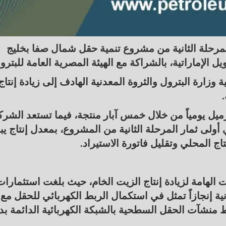
رحلة الثانية من مشروع تنمية حقل شمال صفا بخليج
لإماراتية، بالشراكة مع الهيئة المصرية العامة للبترو
 وزارة البترول والثروة المعدنية الهادف إلى زيادة إنتاج
.
اج الحالي لحقل شمال صفا نحو 15 ألف برميل يومياً من خلال خمس آبار منتجة، فيما تستعد الشر
ي أولى ثمار المرحلة الثانية من المشروع، بمعدل إنتاج يب
لهامة لزيادة إنتاج الزيت الخام، حيث بلغت استثمارات
رحلة الثانية إنجازاً تمثل في استكمال الربط الكهربائي للحقل مع
بر كابل بحري بطول 10 كم ، وربط منشآت الحقل السطحية بالشبكة الكهربائية الدائمة بدل