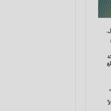
ل.
كة
لغ
اً