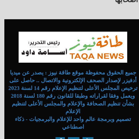
جميع الحقوق محفوظة موقع طاقة نيوز : يصدر عن ميديا
أدفيزر لإصدار الصحف الإلكترونية والاتصال .. حاصل على
ترخيص المجلس الأعلى لتنظيم الإعلام رقم 14 لسنة 2023
ويعمل وفقا لقراراته وطبقا للقانون رقم 180 لسنة 2018
بشأن تنظيم الصحافة والإعلام والمجلس الأعلى لتنظيم
الإعلام
تصميم وبرمجة عالم واحد للإعلام والبرمجيات - ذكاء
اصطناعي