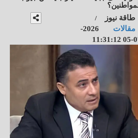
لمواطنين؟
طاقة نيوز
/
مقالات
2026-
07-05 11