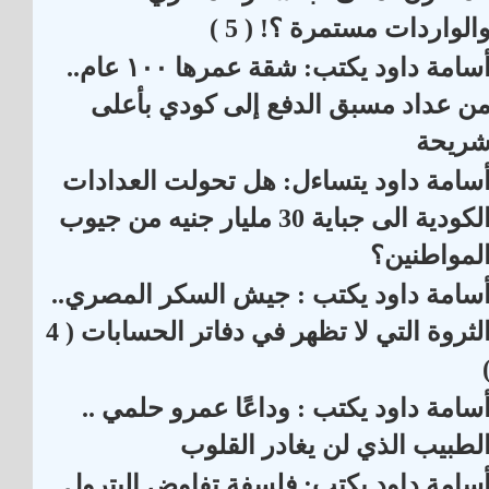
الواردات مستمرة ؟! ( 5 )
أسامة داود يكتب: شقة عمرها ١٠٠ عام..
ن عداد مسبق الدفع إلى كودي بأعلى
ريحة
سامة داود يتساءل: هل تحولت العدادات
الكودية الى جباية 30 مليار جنيه من جيوب
لمواطنين؟
سامة داود يكتب : جيش السكر المصري..
الثروة التي لا تظهر في دفاتر الحسابات ( 4
سامة داود يكتب : وداعًا عمرو حلمي ..
لطبيب الذي لن يغادر القلوب
سامة داود يكتب: فلسفة تفاوض البترول