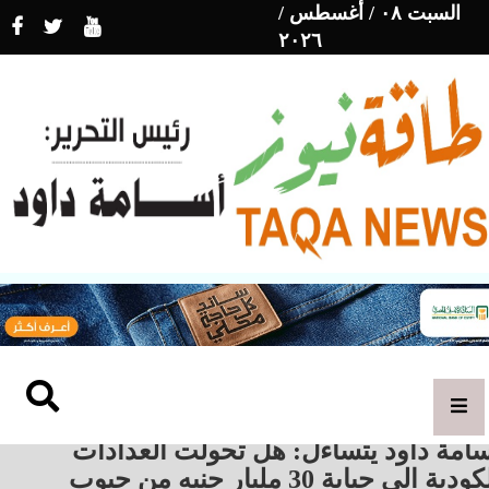
السبت ٠٨ / أغسطس /
٢٠٢٦
سامة داود يتساءل: هل تحولت العدادات
الكودية الى جباية 30 مليار جنيه من جيوب