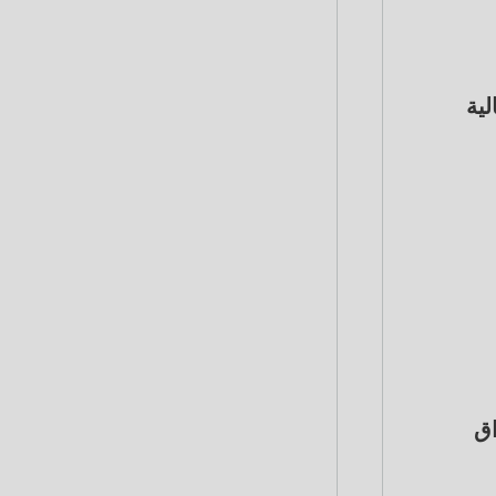
لية
أسواق