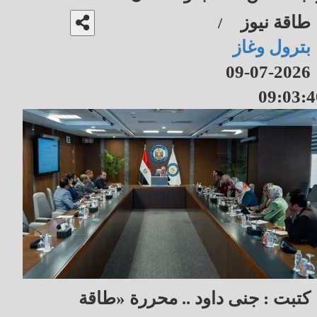
طاقة نيوز
/
بترول وغاز
2026-07-09
09:03:4
كتبت : جنى داود .. محررة «طاقة