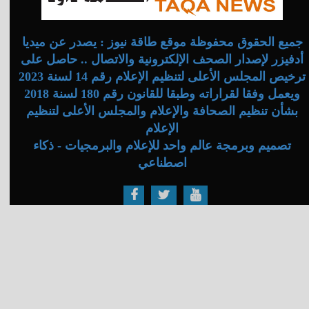
جميع الحقوق محفوظة موقع طاقة نيوز : يصدر عن ميديا
أدفيزر لإصدار الصحف الإلكترونية والاتصال .. حاصل على
ترخيص المجلس الأعلى لتنظيم الإعلام رقم 14 لسنة 2023
ويعمل وفقا لقراراته وطبقا للقانون رقم 180 لسنة 2018
بشأن تنظيم الصحافة والإعلام والمجلس الأعلى لتنظيم
الإعلام
تصميم وبرمجة عالم واحد للإعلام والبرمجيات - ذكاء
اصطناعي