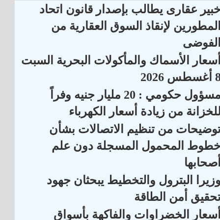
بير عقارى يطالب بإصدار قانون اتحاد
لمطورين لإنقاذ السوق العقارية من
لفوضى
سعار الأسماك والمأكولات البحرية السبت
أغسطس 2026
مسؤول حكومي : 20 مليار جنيه وفراً
لخزانة من زيادة أسعار الكهرباء
وضيحات من تنظيم الاتصالات بشأن
طوط المحمول المسجلة دون علم
صحابها
زيرا البترول والتخطيط يبحثان جهود
حقيق أمن الطاقة
سعار الخضراوات والفاكهة بأسواق