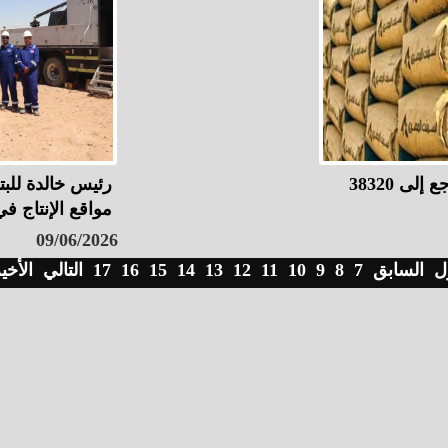
سعر الحديد الاستثماري يتراجع إلى 38320
رئيس خالدة للب
مواقع الإنتاج ف
09/06/2026
ل
السابق
7
8
9
10
11
12
13
14
15
16
17
التالي
الأخي