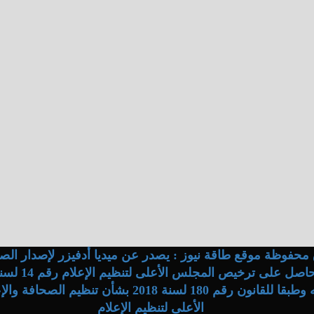
محفوظة موقع طاقة نيوز : يصدر عن ميديا أدفيزر لإصدار الصح
وفقا لقراراته وطبقا للقانون رقم 180 لسنة 2018 بشأن ت
الأعلى لتنظيم الإعلام