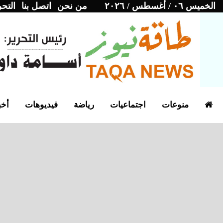
الخميس ٠٦ / أغسطس / ٢٠٢٦
من نحن
اتصل بنا
التحر
منوعات
اجتماعيات
رياضة
فيديوهات
أخب