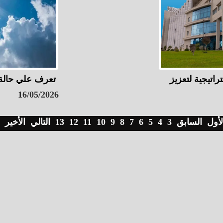
اتيجية لتعزيز
تعرف علي حالة الطقس 
16/05/2026
لأول
السابق
3
4
5
6
7
8
9
10
11
12
13
التالي
الأخير