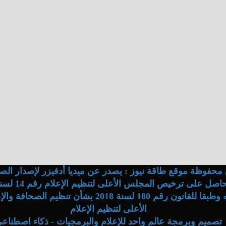
محفوظة موقع طاقة نيوز : يصدر عن ميديا أدفيزر لإصدار الصح
وفقا لقراراته وطبقا للقانون رقم 180 لسنة 2018 بشأن ت
الأعلى لتنظيم الإعلام
تصميم وبرمجة عالم واحد للإعلام والبرمجيات - ذكاء اصطناع